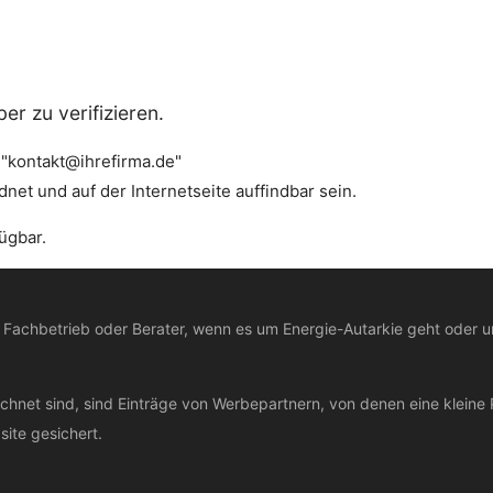
er zu verifizieren.
. "kontakt@ihrefirma.de"
t und auf der Internetseite auffindbar sein.
ügbar.
, Fachbetrieb oder Berater, wenn es um Energie-Autarkie geht oder 
chnet sind, sind Einträge von Werbepartnern, von denen eine kleine 
ite gesichert.