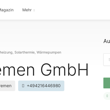
Magazin
Mehr
Au
theizung, Solarthermie, Wärmepumpen
remen GmbH
remen
+494216446980