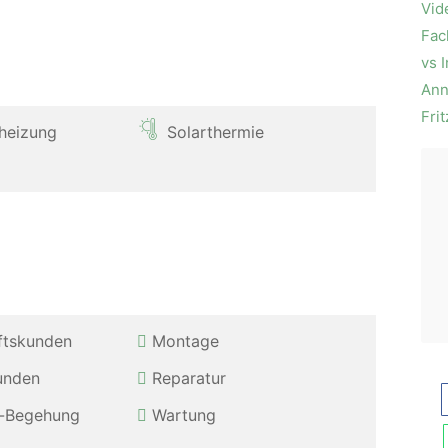
theizung
Solarthermie
ftskunden
Montage
unden
Reparatur
-Be­ge­hung
Wartung