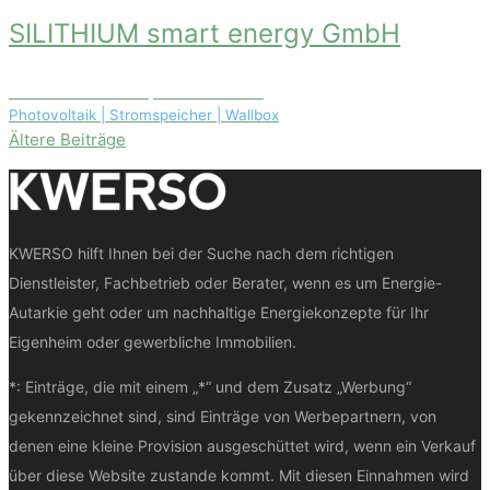
SILITHIUM smart energy GmbH
In der Warthütte 8, 69181 Leimen
Photovoltaik | Stromspeicher | Wallbox
Beitragsnavigation
Ältere Beiträge
KWERSO hilft Ihnen bei der Suche nach dem richtigen
Dienstleister, Fachbetrieb oder Berater, wenn es um Energie-
Autarkie geht oder um nachhaltige Energiekonzepte für Ihr
Eigenheim oder gewerbliche Immobilien.
*: Einträge, die mit einem „*“ und dem Zusatz „Werbung“
gekennzeichnet sind, sind Einträge von Werbepartnern, von
denen eine kleine Provision ausgeschüttet wird, wenn ein Verkauf
über diese Website zustande kommt. Mit diesen Einnahmen wird