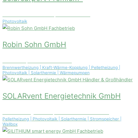
Konrad-Zuse-Straße 25, D-99099 Erfurt
Photovoltaik
Fachbetrieb
Robin Sohn GmbH
Am Kalk 10, 57290 Neunkirchen
Brennwertheizung | Kraft-Wärme-Kopplung | Pelletheizung |
Photovoltaik | Solarthermie | Wärmepumpen
Händler & Großhändler
SOLARvent Energie­technik GmbH
Braunschweiger Str. 10, 37581 Bad Gandersheim
Pelletheizung | Photovoltaik | Solarthermie | Stromspeicher |
Wallbox
Fachbetrieb