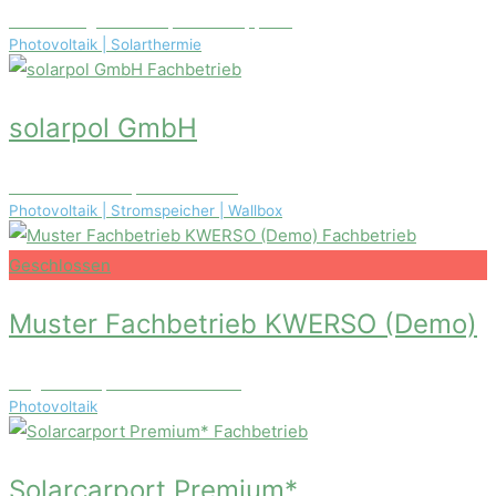
Heidelbergstraße 31, 02736 Oppach
Photovoltaik | Solarthermie
Fachbetrieb
solarpol GmbH
Blissestraße 48, 10713 Berlin
Photovoltaik | Stromspeicher | Wallbox
Fachbetrieb
Geschlossen
Muster Fachbetrieb KWERSO (Demo)
Ungerstr. 17, 30451 Hannover
Photovoltaik
Fachbetrieb
Solarcarport Premium*