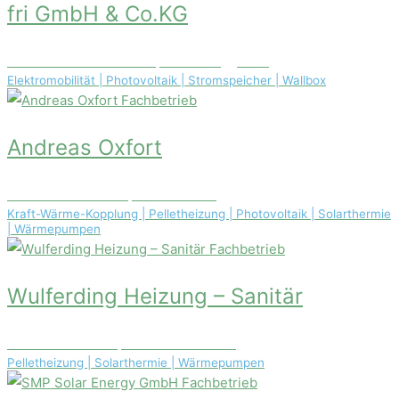
fri GmbH & Co.KG
Konrad-Zuse-Straße 1A, 18184 Roggentin
Elektromobilität | Photovoltaik | Stromspeicher | Wallbox
Fachbetrieb
Andreas Oxfort
Raiffeisenstraße 12, 99085 Erfurt
Kraft-Wärme-Kopplung | Pelletheizung | Photovoltaik | Solarthermie
| Wärmepumpen
Fachbetrieb
Wulferding Heizung – Sanitär
Am Eschenbach 7, 27243 Prinzhöfte
Pelletheizung | Solarthermie | Wärmepumpen
Fachbetrieb