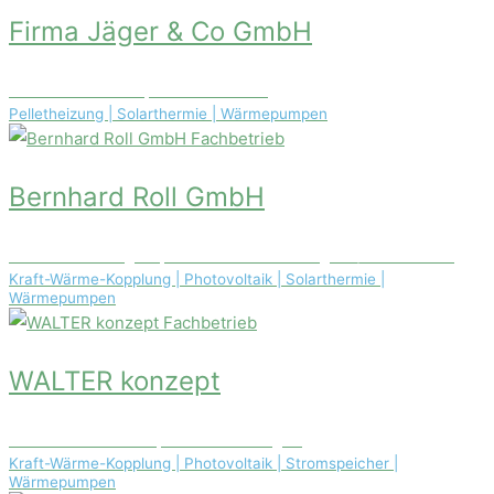
Firma Jäger & Co GmbH
Grimmestraße 85, 59821 Arnsberg
Pelletheizung | Solarthermie | Wärmepumpen
Fachbetrieb
Bernhard Roll GmbH
Neuwerker Weg 40, D-14167 Berlin-Steglitz / Zehlendorf
Kraft-Wärme-Kopplung | Photovoltaik | Solarthermie |
Wärmepumpen
Fachbetrieb
WALTER konzept
St.-Martinus-Str. 3, 73479 Ellwangen
Kraft-Wärme-Kopplung | Photovoltaik | Stromspeicher |
Wärmepumpen