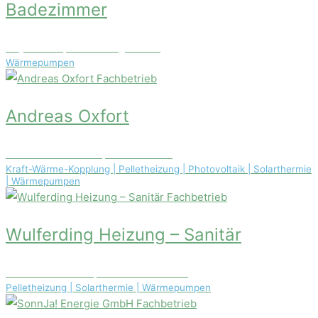
Badezimmer
Haydnstr. 3, 93053 Regensburg
Wärmepumpen
Fachbetrieb
Andreas Oxfort
Raiffeisenstraße 12, 99085 Erfurt
Kraft-Wärme-Kopplung | Pelletheizung | Photovoltaik | Solarthermie
| Wärmepumpen
Fachbetrieb
Wulferding Heizung – Sanitär
Am Eschenbach 7, 27243 Prinzhöfte
Pelletheizung | Solarthermie | Wärmepumpen
Fachbetrieb