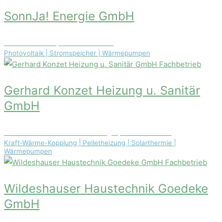
SonnJa! Energie GmbH
Donatusstr.145, 50259 Pulheim
Photovoltaik | Stromspeicher | Wärmepumpen
Fachbetrieb
Gerhard Konzet Heizung u. Sanitär
GmbH
Alexander-von-Humboldt-Weg 5, 85354 Freising
Kraft-Wärme-Kopplung | Pelletheizung | Solarthermie |
Wärmepumpen
Fachbetrieb
Wildeshauser Haustechnik Goedeke
GmbH